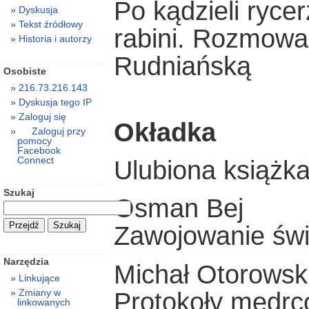
Po kądzieli ryce
Dyskusja
Tekst źródłowy
rabini. Rozmowa
Historia i autorzy
Rudniańską
Osobiste
216.73.216.143
Dyskusja tego IP
Zaloguj się
Okładka
Zaloguj przy
pomocy
Facebook
Connect
Ulubiona książk
Szukaj
Osman Bej
Zawojowanie świ
Narzędzia
Michał Otorowsk
Linkujące
Zmiany w
Protokoły mędrcó
linkowanych