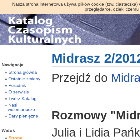
Nasza strona internetowa używa plików cookie (tzw. ciasteczka)
przeglądarce, dzięki czemu
Midrasz 2/201
Nawigacja
Strona główna
Przejdź do
Midr
Ostatnie zmiany
Poradnik
O serwisie
Twórz Katalog
Nasi
wolontariusze
Rozmowy "Midr
Dary pieniężne
Julia i Lidia Pań
Widok
Strona