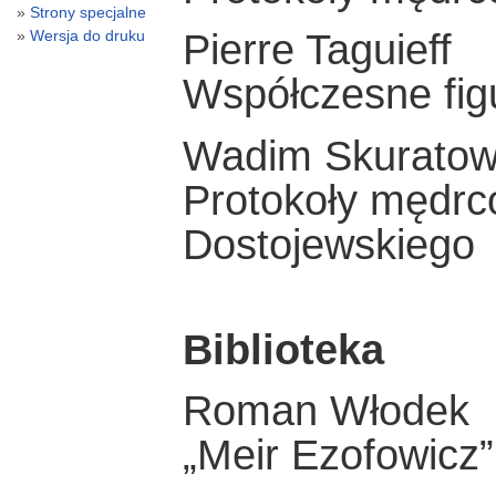
Strony specjalne
Wersja do druku
Pierre Taguieff
Współczesne fig
Wadim Skuratow
Protokoły mędrc
Dostojewskiego
Biblioteka
Roman Włodek
„Meir Ezofowicz”