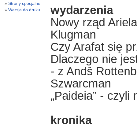
Strony specjalne
wydarzenia
Wersja do druku
Nowy rząd Ariel
Klugman
Czy Arafat się pr
Dlaczego nie je
- z Andš Rotten
Szwarcman
„Paideia” - czyli
kronika