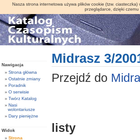
Nasza strona internetowa używa plików cookie (tzw. ciasteczka)
przeglądarce, dzięki czemu
Midrasz 3/200
Nawigacja
Strona główna
Przejdź do
Midr
Ostatnie zmiany
Poradnik
O serwisie
Twórz Katalog
Nasi
wolontariusze
Dary pieniężne
listy
Widok
Strona