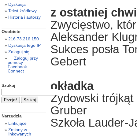
Dyskusja
z ostatniej chwi
Tekst źródłowy
Historia i autorzy
Zwycięstwo, które
Osobiste
Aleksander Klu
216.73.216.150
Sukces posła To
Dyskusja tego IP
Zaloguj się
Gebert
Zaloguj przy
pomocy
Facebook
Connect
okładka
Szukaj
Żydowski trójkąt
Gruber
Narzędzia
Szkoła Lauder-J
Linkujące
Zmiany w
linkowanych