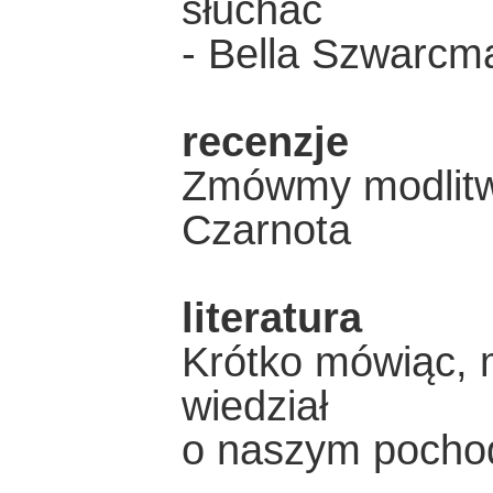
słuchać
- Bella Szwarcm
recenzje
Zmówmy modlitw
Czarnota
literatura
Krótko mówiąc, m
wiedział
o naszym pochod