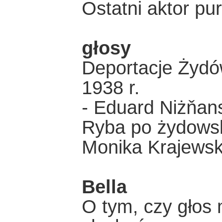
Ostatni aktor pu
głosy
Deportacje Żydów
1938 r.
- Eduard Niżňan
Ryba po żydowsk
Monika Krajews
Bella
O tym, czy głos 