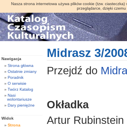
Nasza strona internetowa używa plików cookie (tzw. ciasteczka)
przeglądarce, dzięki czemu
Midrasz 3/200
Nawigacja
Strona główna
Przejdź do
Midr
Ostatnie zmiany
Poradnik
O serwisie
Twórz Katalog
Nasi
wolontariusze
Okładka
Dary pieniężne
Artur Rubinstein 
Widok
Strona