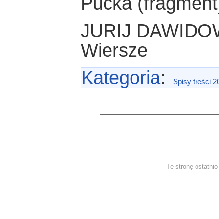
Pucka (fragment
JURIJ DAWIDO
Wiersze
Kategoria
:
Spisy treści 2
Tę stronę ostatni