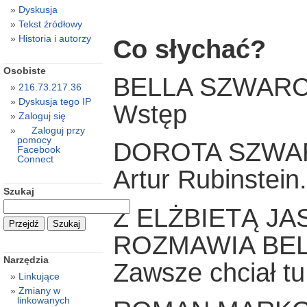
Dyskusja
Tekst źródłowy
Historia i autorzy
Co słychać?
Osobiste
BELLA SZWAR
216.73.217.36
Dyskusja tego IP
Wstęp
Zaloguj się
Zaloguj przy
pomocy
DOROTA SZW
Facebook
Connect
Artur Rubinstein.
Szukaj
Z ELŻBIETĄ JA
ROZMAWIA BE
Narzędzia
Zawsze chciał t
Linkujące
Zmiany w
linkowanych