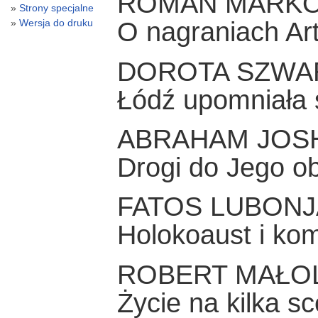
ROMAN MARK
Strony specjalne
Wersja do druku
O nagraniach Ar
DOROTA SZW
Łódź upomniała 
ABRAHAM JOS
Drogi do Jego o
FATOS LUBONJ
Holokoaust i ko
ROBERT MAŁO
Życie na kilka s