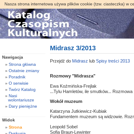
Nasza strona internetowa używa plików cookie (tzw. ciasteczka) w c
Midrasz 3/2013
Nawigacja
Przejdź do
Midrasz
lub
Spisy treści 2013
Strona główna
Ostatnie zmiany
Rozmowy "Midrasza"
Poradnik
O serwisie
Ewa Koźmińska-Frejlak
Twórz Katalog
...Tylu Hamletów, ile smutków... Rozmo
Nasi
wolontariusze
Wokół muzeum
Dary pieniężne
Katarzyna Jutkiewicz-Kubiak
Fundamentem muzeum są widzowie. Rozmo
Widok
Leopold Sobel
Strona
Sofia Braun-Lewinter
Dyskusja