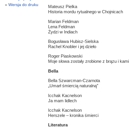
Wersja do druku
Mateusz Pielka
Historia mordu rytualnego w Chojnicach
Marian Feldman
Lena Feldman
Żydzi w Indiach
Bogusława Hubisz-Sielska
Rachel Knobler i jej dzieło
Roger Piaskowski
Moje słowa zostały zrobione z brązu i kamie
Bella
Bella Szwarcman-Czarnota
„Umarł śmiercią naturalną”
Icchak Kacnelson
Ja mam lidlech
Icchak Kacnelson
Herszele – kronika śmierci
Literatura