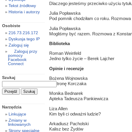
Dlaczego jesteśmy przeciwko użyciu tytuł
Tekst źródłowy
Historia i autorzy
Julia Popławska
Pod pomnik chodziłam co roku. Rozmowa 
Osobiste
Julia Popławska
216.73.216.172
Mogliśmy być razem. Rozmowa z Konsta
Dyskusja tego IP
Biblioteka
Zaloguj się
Zaloguj przy
Roman Weinfeld
pomocy
Jedno tylko życie – Berek Lajcher
Facebook
Connect
Opinie i recenzje
Szukaj
Bożena Wojnowska
W stronę Korczaka
Monika Bednarek
Apteka Tadeusza Pankiewicza
Narzędzia
Liza Allen
Kim byli ci odważni ludzie?
Linkujące
Zmiany w
Arkadiusz Pacholski
linkowanych
Kalisz bez Żydów
Strony specjalne