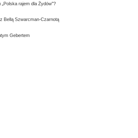
u „Polska rajem dla Żydów”?
z Bellą Szwarcman-Czarnotą
ntym Gebertem