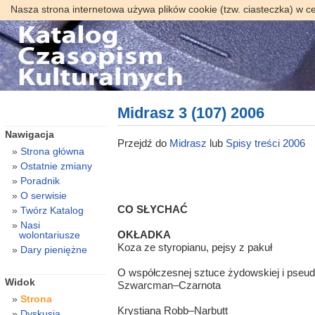
Nasza strona internetowa używa plików cookie (tzw. ciasteczka) w c
Midrasz 3 (107) 2006
Nawigacja
Przejdź do
Midrasz
lub
Spisy treści 2006
Strona główna
Ostatnie zmiany
Poradnik
O serwisie
CO SŁYCHAĆ
Twórz Katalog
Nasi
OKŁADKA
wolontariusze
Koza ze styropianu, pejsy z pakuł
Dary pieniężne
O współczesnej sztuce żydowskiej i pseudo
Widok
Szwarcman–Czarnota
Strona
Krystiana Robb–Narbutt
Dyskusja