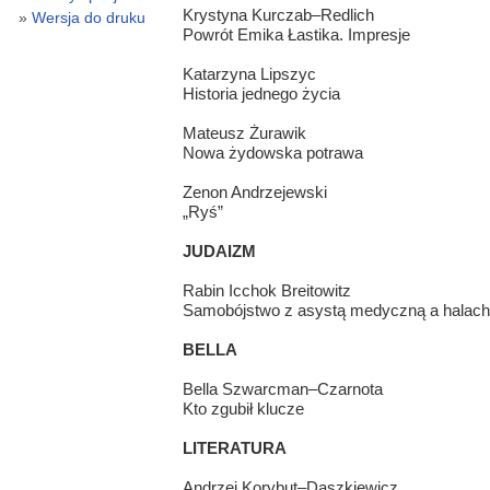
Krystyna Kurczab–Redlich
Wersja do druku
Powrót Emika Łastika. Impresje
Katarzyna Lipszyc
Historia jednego życia
Mateusz Żurawik
Nowa żydowska potrawa
Zenon Andrzejewski
„Ryś”
JUDAIZM
Rabin Icchok Breitowitz
Samobójstwo z asystą medyczną a halac
BELLA
Bella Szwarcman–Czarnota
Kto zgubił klucze
LITERATURA
Andrzej Korybut–Daszkiewicz