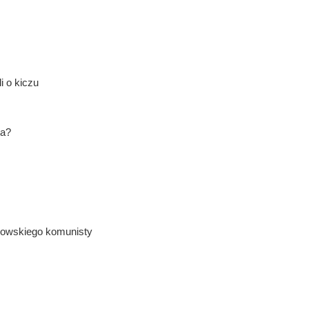
i o kiczu
ta?
dowskiego komunisty