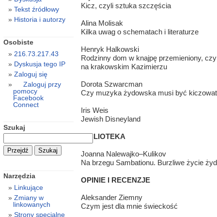
Kicz, czyli sztuka szczęścia
Tekst źródłowy
Historia i autorzy
Alina Molisak
Kilka uwag o schematach i literaturze
Osobiste
Henryk Halkowski
216.73.217.43
Rodzinny dom w knajpę przemieniony, czyl
Dyskusja tego IP
na krakowskim Kazimierzu
Zaloguj się
Dorota Szwarcman
Zaloguj przy
pomocy
Czy muzyka żydowska musi być kiczowa
Facebook
Connect
Iris Weis
Jewish Disneyland
Szukaj
BIBLIOTEKA
Joanna Nalewajko–Kulikov
Na brzegu Sambationu. Burzliwe życie ży
Narzędzia
OPINIE I RECENZJE
Linkujące
Aleksander Ziemny
Zmiany w
linkowanych
Czym jest dla mnie świeckość
Strony specjalne