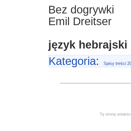
Bez dogrywki
Emil Dreitser
język hebrajski
Kategoria
:
Spisy treści 2
Tę stronę ostatni