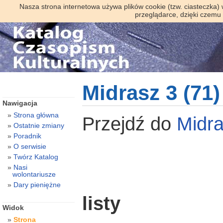
Nasza strona internetowa używa plików cookie (tzw. ciasteczka)
przeglądarce, dzięki czemu
Midrasz 3 (71)
Nawigacja
Strona główna
Przejdź do
Midr
Ostatnie zmiany
Poradnik
O serwisie
Twórz Katalog
Nasi
wolontariusze
Dary pieniężne
listy
Widok
Strona