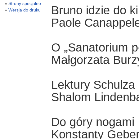
Strony specjalne
Bruno idzie do k
Wersja do druku
Paole Canappel
O „Sanatorium p
Małgorzata Burz
Lektury Schulza
Shalom Linden
Do góry nogami
Konstanty Geber