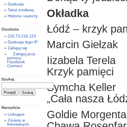
Dyskusja
Okładka
Tekst źródłowy
Historia i autorzy
Łódź – krzyk pa
Osobiste
216.73.216.123
Marcin Giełzak
Dyskusja tego IP
Zaloguj się
Zaloguj przy
Iizabela Terela
pomocy
Facebook
Connect
Krzyk pamięci
Szukaj
Symcha Keller
„Cała nasza Łód
Narzędzia
Goldie Morgenta
Linkujące
Zmiany w
Chawa Rosenfarb
linkowanych