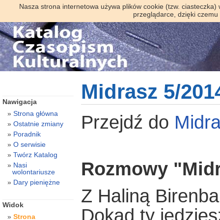
Nasza strona internetowa używa plików cookie (tzw. ciasteczka)
przeglądarce, dzięki czemu
Midrasz 5/201
Nawigacja
Strona główna
Przejdź do
Midr
Ostatnie zmiany
Poradnik
O serwisie
Twórz Katalog
Rozmowy "Midr
Nasi
wolontariusze
Dary pieniężne
Z Haliną Birenb
Widok
Dokąd ty jedzies
Strona