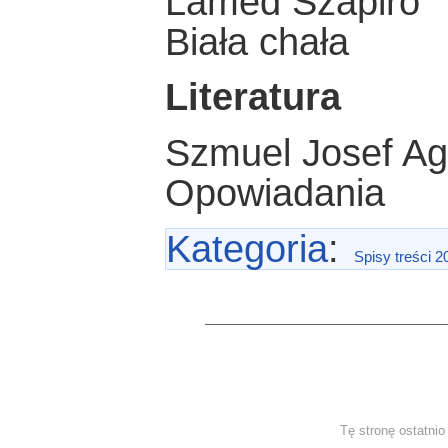
Lamed Szapiro
Biała chała
Literatura
Szmuel Josef A
Opowiadania
Kategoria
:
Spisy treści 2
Tę stronę ostatni