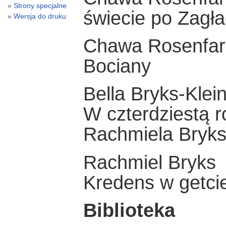
Strony specjalne
świecie po Zagła
Wersja do druku
Chawa Rosenfar
Bociany
Bella Bryks-Klei
W czterdziestą r
Rachmiela Bryk
Rachmiel Bryks
Kredens w getci
Biblioteka