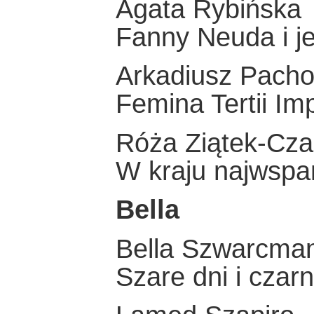
Agata Rybińska
Fanny Neuda i j
Arkadiusz Pacho
Femina Tertii Imp
Róża Ziątek-Cza
W kraju najwspa
Bella
Bella Szwarcma
Szare dni i czar