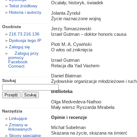
Ocalały, historyk, świadek
Tekst źródłowy
Historia i autorzy
Jolanta Żyndul
Życie naznaczone wojną
Osobiste
Jerzy Tomaszewski
Izrael Gutman – doktor honoris causa
216.73.216.136
Dyskusja tego IP
Piotr M. A. Cywiński
Zaloguj się
O włos od zniknięcia
Zaloguj przy
pomocy
Izrael Gutman
Facebook
Relacja dla Yad Vashem
Connect
Daniel Blatman
Szukaj
Żydowskie organizacje młodzieżowe i ru
Biblioteka
Olga Medvedeva-Nathoo
Mały wiersz Ryszarda Mirabela
Narzędzia
Opinie i recenzje
Linkujące
Zmiany w
Michał Sobelman
linkowanych
Skazana na życie, skazana na śmierć
Strony specjalne