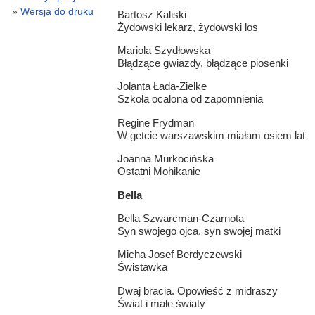
Wersja do druku
Bartosz Kaliski
Żydowski lekarz, żydowski los
Mariola Szydłowska
Błądzące gwiazdy, błądzące piosenki
Jolanta Łada-Zielke
Szkoła ocalona od zapomnienia
Regine Frydman
W getcie warszawskim miałam osiem lat
Joanna Murkocińska
Ostatni Mohikanie
Bella
Bella Szwarcman-Czarnota
Syn swojego ojca, syn swojej matki
Micha Josef Berdyczewski
Świstawka
Dwaj bracia. Opowieść z midraszy
Świat i małe światy