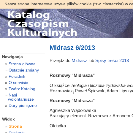
Nasza strona internetowa używa plików cookie (tzw. ciasteczka) w c
Midrasz 6/2013
Nawigacja
Przejdź do
Midrasz
lub
Spisy treści 2013
Strona główna
Ostatnie zmiany
Rozmowy "Midrasza"
Poradnik
O serwisie
O książce
Teologia i filozofia żydowska w
Twórz Katalog
Rozmawiają Paweł Śpiewak, Adam Lipszyc 
Nasi
wolontariusze
Rozmowy "Midrasza"
Dary pieniężne
Agnieszka Wądołowska
Brakujący element. Rozmowa z Arnonem G
Widok
Okładka
Strona
Dyskusja