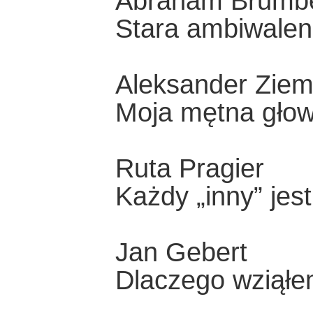
Abraham Brumb
Stara ambiwalen
Aleksander Zie
Moja mętna gło
Ruta Pragier
Każdy „inny” jes
Jan Gebert
Dlaczego wziąłe