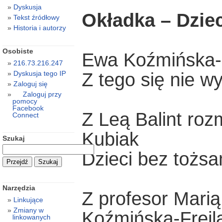
Dyskusja
Okładka – Dzie
Tekst źródłowy
Historia i autorzy
Osobiste
Ewa Koźmińska-F
216.73.216.247
Z tego się nie wy
Dyskusja tego IP
Zaloguj się
Zaloguj przy
pomocy
Facebook
Z Leą Balint roz
Connect
Kubiak
Szukaj
Dzieci bez tożs
Narzędzia
Z profesor Mari
Linkujące
Zmiany w
Koźmińska-Frejl
linkowanych