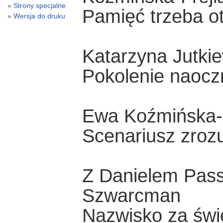
Strony specjalne
Pamięć trzeba ot
Wersja do druku
Katarzyna Jutki
Pokolenie naoc
Ewa Koźmińska-F
Scenariusz zroz
Z Danielem Pas
Szwarcman
Nazwisko za świ