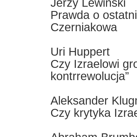
Jerzy Lewiński
Prawda o ostatn
Czerniakowa
Uri Huppert
Czy Izraelowi g
kontrrewolucja”
Aleksander Klu
Czy krytyka Izr