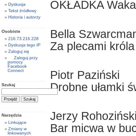
OKŁADKA Wakacj
Dyskusja
Tekst źródłowy
Historia i autorzy
Bella Szwarcma
Osobiste
216.73.216.228
Za plecami król
Dyskusja tego IP
Zaloguj się
Zaloguj przy
pomocy
Facebook
Connect
Piotr Paziński
Drobne ułamki św
Szukaj
Jerzy Rohozińsk
Narzędzia
Linkujące
Bar micwa w bu
Zmiany w
linkowanych