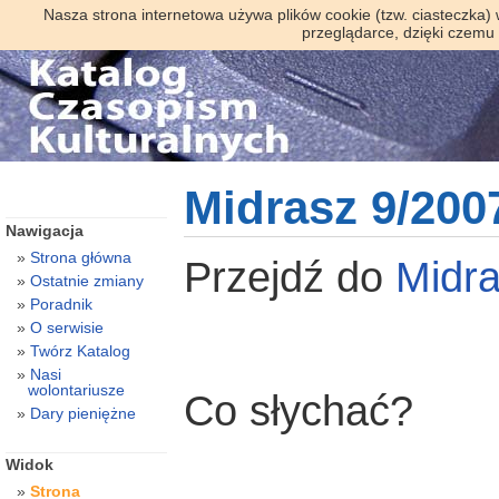
Nasza strona internetowa używa plików cookie (tzw. ciasteczka)
przeglądarce, dzięki czemu
Midrasz 9/200
Nawigacja
Strona główna
Przejdź do
Midr
Ostatnie zmiany
Poradnik
O serwisie
Twórz Katalog
Nasi
wolontariusze
Co słychać?
Dary pieniężne
Widok
Strona