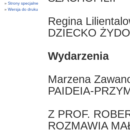
Strony specjalne
Wersja do druku
Regina Liliental
DZIECKO ŻYD
Wydarzenia
Marzena Zawan
PAIDEIA-PRZY
Z PROF. ROB
ROZMAWIA MA