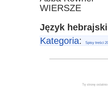
WIERSZE
Język hebrajski
Kategoria
:
Spisy treści 2
Tę stronę ostatni