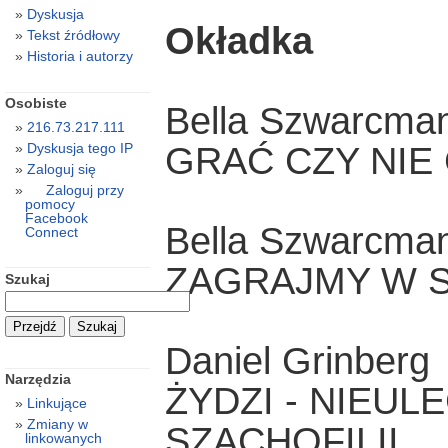
Dyskusja
Okładka
Tekst źródłowy
Historia i autorzy
Osobiste
Bella Szwarcma
216.73.217.111
GRAĆ CZY NIE
Dyskusja tego IP
Zaloguj się
Zaloguj przy
pomocy
Facebook
Bella Szwarcma
Connect
ZAGRAJMY W S
Szukaj
Daniel Grinberg
Narzędzia
ŻYDZI - NIEU
Linkujące
Zmiany w
SZACHOFILII
linkowanych