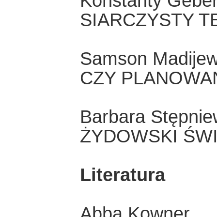
Konstanty Geber
SIARCZYSTY T
Samson Madijew
CZY PLANOWA
Barbara Stępnie
ŻYDOWSKI ŚWI
Literatura
Abba Kowner