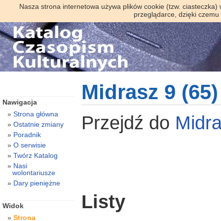
Nasza strona internetowa używa plików cookie (tzw. ciasteczka)
przeglądarce, dzięki czemu
Midrasz 9 (65)
Nawigacja
Strona główna
Przejdź do
Midr
Ostatnie zmiany
Poradnik
O serwisie
Twórz Katalog
Nasi
wolontariusze
Dary pieniężne
Listy
Widok
Strona