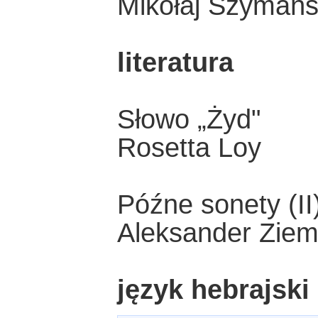
Mikołaj Szymańs
literatura
Słowo „Żyd"
Rosetta Loy
Późne sonety (II
Aleksander Zie
język hebrajski