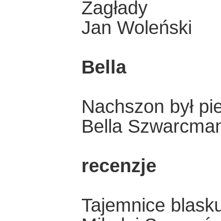
Zagłady
Jan Woleński
Bella
Nachszon był pi
Bella Szwarcma
recenzje
Tajemnice blask