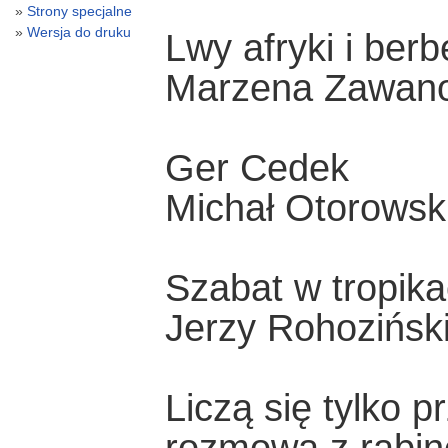
Strony specjalne
Wersja do druku
Lwy afryki i ber
Marzena Zawan
Ger Cedek
Michał Otorowsk
Szabat w tropik
Jerzy Rohozińsk
Liczą się tylko p