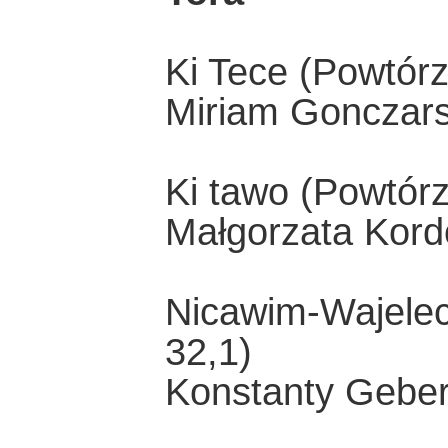
Ki Tece (Powtór
Miriam Gonczar
Ki tawo (Powtór
Małgorzata Kord
Nicawim-Wajelec
32,1)
Konstanty Geber