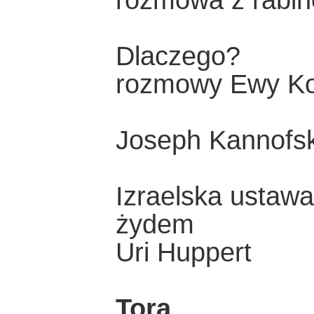
rozmowa z rabi
Dlaczego?
rozmowy Ewy Koź
Joseph Kannofs
Izraelska ustawa 
żydem
Uri Huppert
Tora