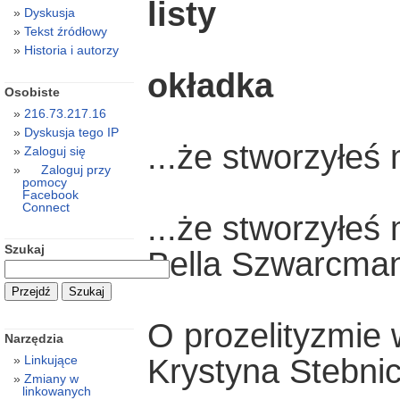
listy
Dyskusja
Tekst źródłowy
Historia i autorzy
okładka
Osobiste
216.73.217.16
Dyskusja tego IP
...że stworzyłe
Zaloguj się
Zaloguj przy
pomocy
Facebook
Connect
...że stworzyłe
Szukaj
Bella Szwarcma
O prozelityzmie 
Narzędzia
Linkujące
Krystyna Stebni
Zmiany w
linkowanych