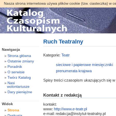
Nasza strona internetowa używa plików cookie (tzw. ciasteczka) w c
Ruch Teatralny
Nawigacja
Kategorie:
Teatr
Strona główna
Ostatnie zmiany
sieciowe i papierowe
miesięczniki
Poradnik
prenumerata krajowa
O serwisie
Twórz Katalog
Spisy treści czasopism ukazujących się w 
Nasi
wolontariusze
Dary pieniężne
Kontakt z redakcją
Widok
kontakt:
www:
http://www.e-teatr.pl
Strona
e-mail: redakcja@instytut-teatralny.pl
Dyskusja