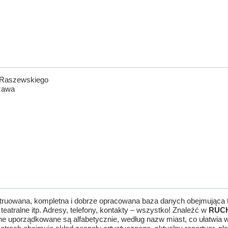
a Raszewskiego
szawa
ruowana, kompletna i dobrze opracowana baza danych obejmująca teat
eatralne itp. Adresy, telefony, kontakty – wszystko! Znaleźć w
RUC
Dane uporządkowane są alfabetycznie, według nazw miast, co ułatwia