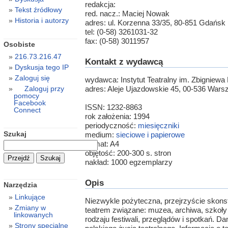
redakcja:
Tekst źródłowy
red. nacz.: Maciej Nowak
Historia i autorzy
adres: ul. Korzenna 33/35, 80-851 Gdańsk
tel: (0-58) 3261031-32
fax: (0-58) 3011957
Osobiste
216.73.216.47
Kontakt z wydawcą
Dyskusja tego IP
Zaloguj się
wydawca: Instytut Teatralny im. Zbigniew
adres: Aleje Ujazdowskie 45, 00-536 War
Zaloguj przy
pomocy
Facebook
ISSN: 1232-8863
Connect
rok założenia: 1994
periodyczność:
miesięczniki
Szukaj
medium:
sieciowe i papierowe
format: A4
objętość: 200-300 s. stron
nakład: 1000 egzemplarzy
Opis
Narzędzia
Linkujące
Niezwykle pożyteczna, przejrzyście skonst
Zmiany w
teatrem związane: muzea, archiwa, szkoły t
linkowanych
rodzaju festiwali, przeglądów i spotkań. 
Strony specjalne