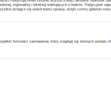
 teatrach obejmują skład zespołu artystycznego, aktualny repertuar,
skiej, regionalnej i lokalnej) traktujących o teatrze. Tradycyjnie na
zystkie dziejące się wokół teatru sprawy, dzięki czemu gdański miesięc
pełnić formularz zamówienia, który znajduje się stronach wortalu
ht