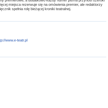
 plany premierowe, a dodatkowo każdy numer pisma przynosi szeroki
jwięcej miejsca rezerwuje się na omówienia premier, ale redaktorzy
znik spełnia rolę bieżącej kroniki teatralnej.
tp://www.e-teatr.pl