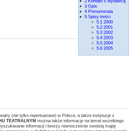
2
Kontakt z wydawcą
3
Opis
4
Prenumerata
5
Spisy treści
5.1
2000
5.2
2001
5.3
2002
5.4
2003
5.5
2004
5.6
2005
ry (nie tylko repertuarowe) w Polsce, a także instytucje z
HU TEATRALNYM
można także informacje na temat wszelkiego
 wyszukiwanie informacji i tworzy równocześnie swoistą mapę