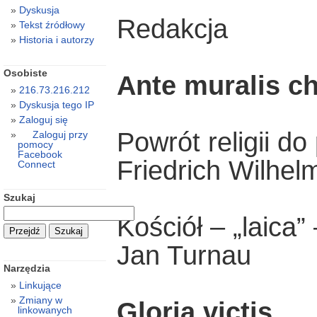
Dyskusja
Redakcja
Tekst źródłowy
Historia i autorzy
Osobiste
Ante muralis chr
216.73.216.212
Dyskusja tego IP
Zaloguj się
Powrót religii do
Zaloguj przy
pomocy
Facebook
Friedrich Wilhel
Connect
Szukaj
Kościół – „laica”
Jan Turnau
Narzędzia
Linkujące
Zmiany w
Gloria victis
linkowanych