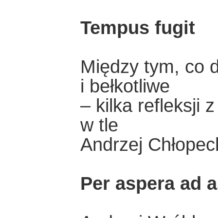
Tempus fugit
Między tym, co d
i bełkotliwe
– kilka refleksj
w tle
Andrzej Chłopec
Per aspera ad a