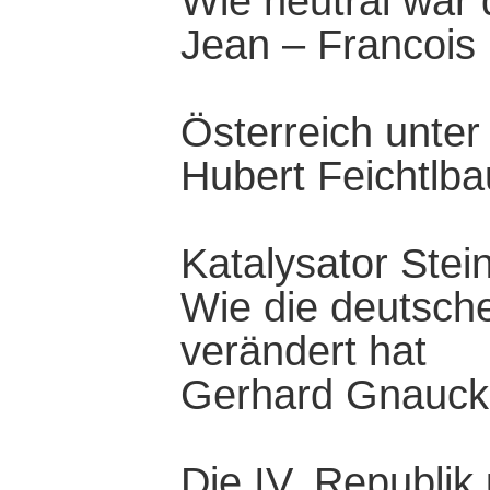
Wie neutral war
Jean – Francois 
Österreich unter 
Hubert Feichtlba
Katalysator Stei
Wie die deutsch
verändert hat
Gerhard Gnauck
Die IV. Republik