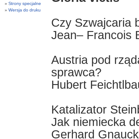
Strony specjalne
Wersja do druku
Czy Szwajcaria b
Jean– Francois 
Austria pod rząda
sprawca?
Hubert Feichtlba
Katalizator Stei
Jak niemiecka de
Gerhard Gnauck