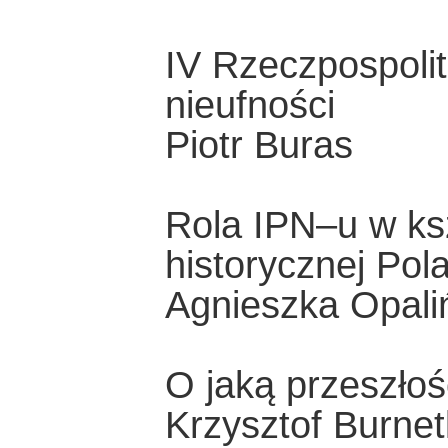
IV Rzeczpospoli
nieufności
Piotr Buras
Rola IPN–u w ks
historycznej Pol
Agnieszka Opali
O jaką przeszło
Krzysztof Burne