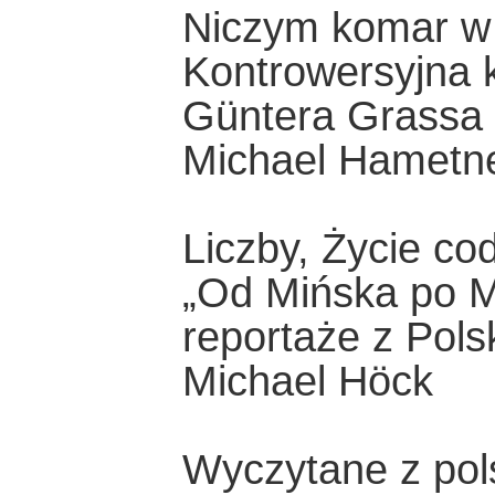
Niczym komar w 
Kontrowersyjna 
Güntera Grassa „
Michael Hametn
Liczby, Życie co
„Od Mińska po M
reportaże z Pols
Michael Höck
Wyczytane z pol