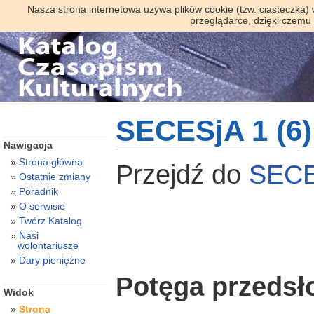
Nasza strona internetowa używa plików cookie (tzw. ciasteczka)
przeglądarce, dzięki czemu
SECESjA 1 (6)
Nawigacja
Strona główna
Przejdź do
SEC
Ostatnie zmiany
Poradnik
O serwisie
Twórz Katalog
Nasi
wolontariusze
Dary pieniężne
Potęga przedsł
Widok
Strona