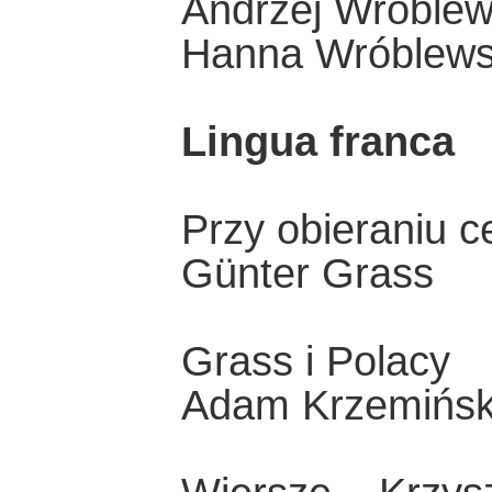
Andrzej Wróblew
Hanna Wróblew
Lingua franca
Przy obieraniu c
Günter Grass
Grass i Polacy
Adam Krzemińsk