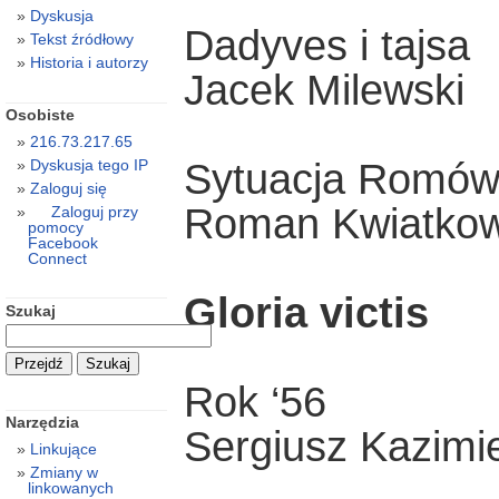
Dyskusja
Dadyves i tajsa
Tekst źródłowy
Historia i autorzy
Jacek Milewski
Osobiste
216.73.217.65
Sytuacja Romów
Dyskusja tego IP
Zaloguj się
Roman Kwiatkow
Zaloguj przy
pomocy
Facebook
Connect
Gloria victis
Szukaj
Rok ‘56
Narzędzia
Sergiusz Kazimi
Linkujące
Zmiany w
linkowanych