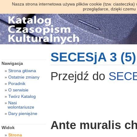
Nasza strona internetowa używa plików cookie (tzw. ciasteczka)
przeglądarce, dzięki czemu
SECESjA 3 (5)
Nawigacja
Strona główna
Przejdź do
SEC
Ostatnie zmiany
Poradnik
O serwisie
Twórz Katalog
Nasi
wolontariusze
Dary pieniężne
Ante muralis chr
Widok
Strona