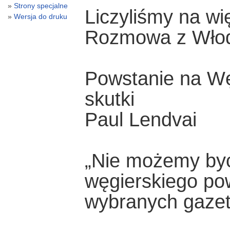
Strony specjalne
Liczyliśmy na wię
Wersja do druku
Rozmowa z Włod
Powstanie na Wę
skutki
Paul Lendvai
„Nie możemy być
węgierskiego po
wybranych gazet