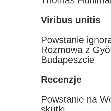
Thomas Hürlima
Viribus unitis
Powstanie ignor
Rozmowa z Györ
Budapeszcie
Recenzje
Powstanie na Wę
skutki