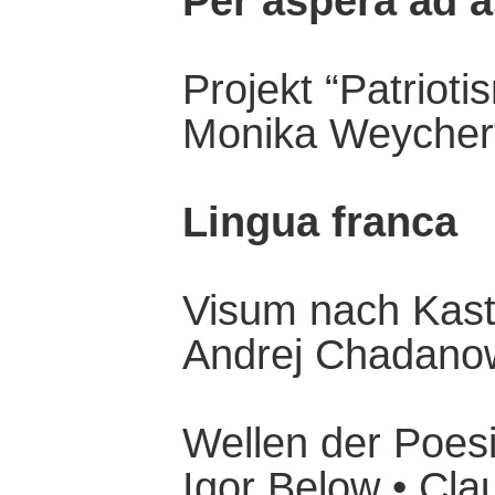
Per aspera ad a
Projekt “Patriot
Monika Weycher
Lingua franca
Visum nach Kast
Andrej Chadano
Wellen der Poes
Igor Below • Clau