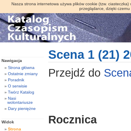
Nasza strona internetowa używa plików cookie (tzw. ciasteczka)
przeglądarce, dzięki czemu
Scena 1 (21) 
Nawigacja
Strona główna
Przejdź do
Sce
Ostatnie zmiany
Poradnik
O serwisie
Twórz Katalog
Nasi
wolontariusze
Dary pieniężne
Rocznica
Widok
Strona