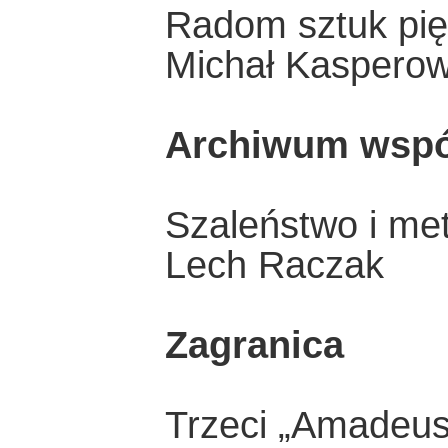
Radom sztuk pi
Michał Kasperow
Archiwum wspó
Szaleństwo i me
Lech Raczak
Zagranica
Trzeci „Amadeu