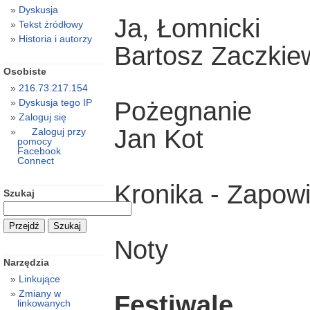
Dyskusja
Ja, Łomnicki
Tekst źródłowy
Historia i autorzy
Bartosz Zaczkie
Osobiste
216.73.217.154
Pożegnanie
Dyskusja tego IP
Zaloguj się
Jan Kot
Zaloguj przy
pomocy
Facebook
Connect
Kronika - Zapowi
Szukaj
Noty
Narzędzia
Linkujące
Zmiany w
Festiwale
linkowanych