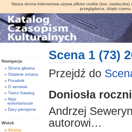
Nasza strona internetowa używa plików cookie (tzw. ciasteczka)
przeglądarce, dzięki czemu
Scena 1 (73) 
Nawigacja
Strona główna
Przejdź do
Scen
Ostatnie zmiany
Poradnik
O serwisie
Doniosła roczn
Twórz Katalog
Nasi
wolontariusze
Andrzej Seweryn 
Dary pieniężne
autorowi…
Widok
Strona