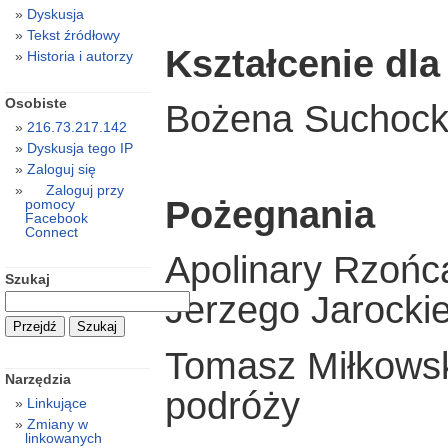
Dyskusja
Tekst źródłowy
Kształcenie dla
Historia i autorzy
Osobiste
Bożena Suchocka
216.73.217.142
Dyskusja tego IP
Zaloguj się
Zaloguj przy
Pożegnania
pomocy
Facebook
Connect
Apolinary Rzońc
Szukaj
Jerzego Jarocki
Tomasz Miłkowsk
Narzędzia
podróży
Linkujące
Zmiany w
linkowanych