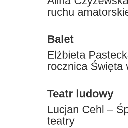
Alina Czyżewska 
ruchu amatorski
Balet
Elżbieta Pasteck
rocznica Święta 
Teatr ludowy
Lucjan Cehl – Śp
teatry