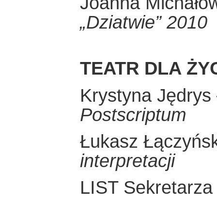
Joanna Michało
„Dziatwie” 2010
TEATR DLA ŻY
Krystyna Jędrys
Postscriptum
Łukasz Łączyńs
interpretacji
LIST Sekretarza 