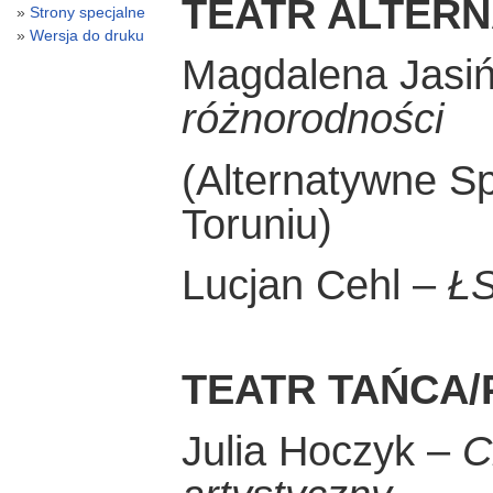
TEATR ALTER
Strony specjalne
Wersja do druku
Magdalena Jasi
różnorodności
(Alternatywne Sp
Toruniu)
Lucjan Cehl –
ŁS
TEATR TAŃCA
Julia Hoczyk –
C