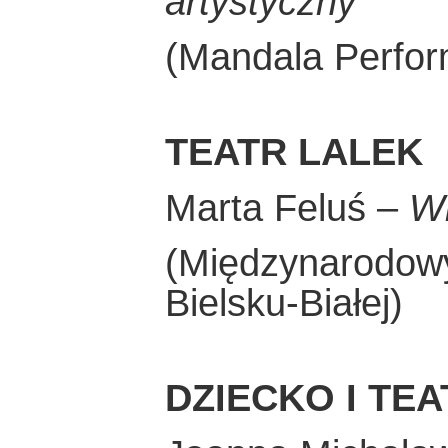
artystyczny
(Mandala Perfor
TEATR LALEK
Marta Feluś –
Wi
(Międzynarodowy 
Bielsku-Białej)
DZIECKO I TEA