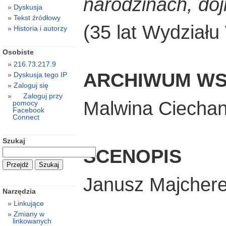
narodzinach, do
Dyskusja
Tekst źródłowy
(35 lat Wydział
Historia i autorzy
Osobiste
216.73.217.9
ARCHIWUM W
Dyskusja tego IP
Zaloguj się
Zaloguj przy
Malwina Ciecha
pomocy
Facebook
Connect
Szukaj
SCENOPIS
Janusz Majcher
Narzędzia
Linkujące
Zmiany w
linkowanych