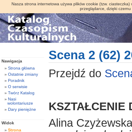
Nasza strona internetowa używa plików cookie (tzw. ciasteczka)
przeglądarce, dzięki czemu
Scena 2 (62) 
Nawigacja
Strona główna
Przejdź do
Sce
Ostatnie zmiany
Poradnik
O serwisie
Twórz Katalog
Nasi
KSZTAŁCENIE 
wolontariusze
Dary pieniężne
Alina Czyżewsk
Widok
Strona