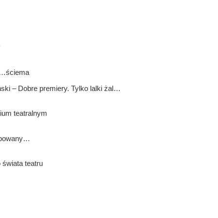
y
n …ściema
ski – Dobre premiery. Tylko lalki żal…
rium teatralnym
arbowany…
świata teatru