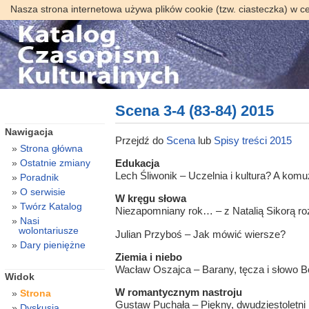
Nasza strona internetowa używa plików cookie (tzw. ciasteczka) w c
Scena 3-4 (83-84) 2015
Nawigacja
Przejdź do
Scena
lub
Spisy treści 2015
Strona główna
Ostatnie zmiany
Edukacja
Lech Śliwonik – Uczelnia i kultura? A komuż
Poradnik
O serwisie
W kręgu słowa
Twórz Katalog
Niezapomniany rok… – z Natalią Sikorą r
Nasi
wolontariusze
Julian Przyboś – Jak mówić wiersze?
Dary pieniężne
Ziemia i niebo
Wacław Oszajca – Barany, tęcza i słowo 
Widok
W romantycznym nastroju
Strona
Gustaw Puchała – Piękny, dwudziestoletni
Dyskusja