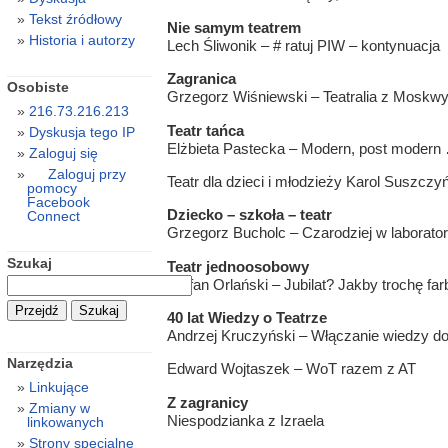
Tekst źródłowy
Nie samym teatrem
Historia i autorzy
Lech Śliwonik – # ratuj PIW – kontynuacja
Zagranica
Osobiste
Grzegorz Wiśniewski – Teatralia z Moskw
216.73.216.213
Teatr tańca
Dyskusja tego IP
Elżbieta Pastecka – Modern, post moder
Zaloguj się
Zaloguj przy
Teatr dla dzieci i młodzieży Karol Suszczyń
pomocy
Facebook
Dziecko – szkoła – teatr
Connect
Grzegorz Bucholc – Czarodziej w laborato
Szukaj
Teatr jednoosobowy
Stefan Orlański – Jubilat? Jakby trochę f
40 lat Wiedzy o Teatrze
Andrzej Kruczyński – Włączanie wiedzy do 
Narzędzia
Edward Wojtaszek – WoT razem z AT
Linkujące
Z zagranicy
Zmiany w
Niespodzianka z Izraela
linkowanych
Strony specjalne