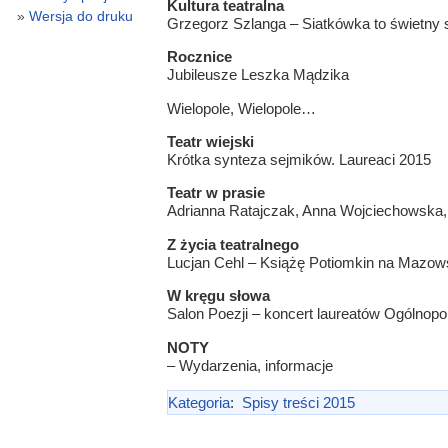
Kultura teatralna
Wersja do druku
Grzegorz Szlanga – Siatkówka to świetny 
Rocznice
Jubileusze Leszka Mądzika
Wielopole, Wielopole…
Teatr wiejski
Krótka synteza sejmików. Laureaci 2015
Teatr w prasie
Adrianna Ratajczak, Anna Wojciechowska,
Z życia teatralnego
Lucjan Cehl – Książę Potiomkin na Mazo
W kręgu słowa
Salon Poezji – koncert laureatów Ogólnop
NOTY
– Wydarzenia, informacje
Kategoria
:
Spisy treści 2015