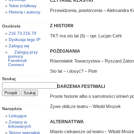
CZYTANIE KLASYKI
Tekst źródłowy
Przewidzenia, powtórzenia – Aleksandra 
Historia i autorzy
Z HISTORII
Osobiste
216.73.216.79
TKT ma sto lat (6) – opr. Lucjan Cehl
Dyskusja tego IP
Zaloguj się
POŻEGNANIA
Zaloguj przy
pomocy
Facebook
Równolatek Towarzystwa – Ryszard Zator
Connect
Sto lat – i dosyć? – Piotr
Szukaj
WYDARZENIA FESTIWALI
Proste historie albo o samotności istnień 
Żywe oblicze teatru – Witold Mrozek
Narzędzia
Linkujące
ALTERNATYWA
Zmiany w
linkowanych
Miasto ciekawsze od teatru – Witold Mroz
Strony specjalne