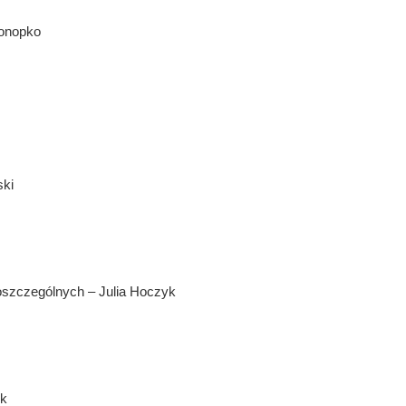
Konopko
ski
poszczególnych – Julia Hoczyk
ek