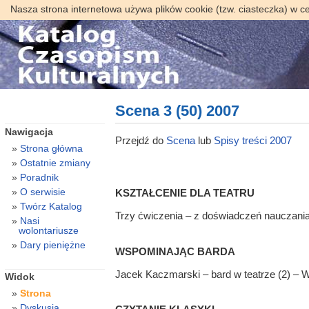
Nasza strona internetowa używa plików cookie (tzw. ciasteczka) w c
Scena 3 (50) 2007
Nawigacja
Przejdź do
Scena
lub
Spisy treści 2007
Strona główna
Ostatnie zmiany
Poradnik
O serwisie
KSZTAŁCENIE DLA TEATRU
Twórz Katalog
Trzy ćwiczenia – z doświadczeń nauczania
Nasi
wolontariusze
Dary pieniężne
WSPOMINAJĄC BARDA
Jacek Kaczmarski – bard w teatrze (2) – W
Widok
Strona
Dyskusja