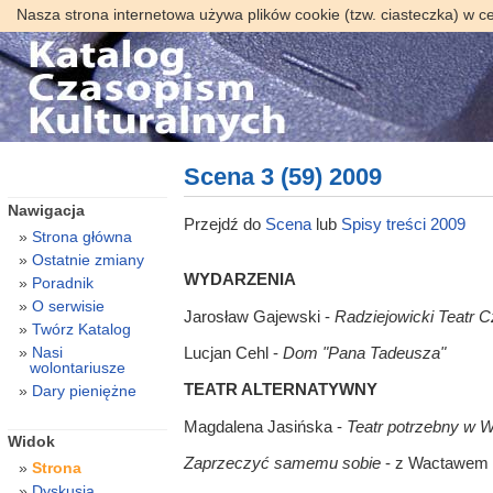
Nasza strona internetowa używa plików cookie (tzw. ciasteczka) w c
Scena 3 (59) 2009
Nawigacja
Przejdź do
Scena
lub
Spisy treści 2009
Strona główna
Ostatnie zmiany
WYDARZENIA
Poradnik
O serwisie
Jarosław Gajewski -
Radziejowicki Teatr 
Twórz Katalog
Nasi
Lucjan Cehl -
Dom "Pana Tadeusza"
wolontariusze
TEATR ALTERNATYWNY
Dary pieniężne
Magdalena Jasińska -
Teatr potrzebny w 
Widok
Zaprzeczyć samemu sobie
- z Wactawem 
Strona
Dyskusja