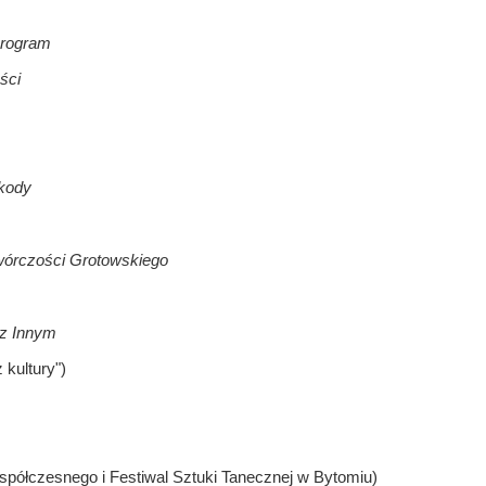
program
ści
zkody
twórczości Grotowskiego
 z Innym
 kultury")
półczesnego i Festiwal Sztuki Tanecznej w Bytomiu)