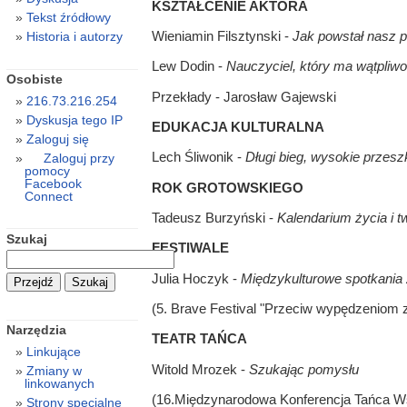
KSZTAŁCENIE AKTORA
Tekst źródłowy
Wieniamin Filsztynski -
Jak powstał nasz 
Historia i autorzy
Lew Dodin -
Nauczyciel, który ma wątpliwo
Osobiste
Przekłady - Jarosław Gajewski
216.73.216.254
Dyskusja tego IP
EDUKACJA KULTURALNA
Zaloguj się
Lech Śliwonik -
Długi bieg, wysokie przes
Zaloguj przy
pomocy
Facebook
ROK GROTOWSKIEGO
Connect
Tadeusz Burzyński -
Kalendarium życia i 
Szukaj
FESTIWALE
Julia Hoczyk -
Międzykulturowe spotkania
(5. Brave Festival "Przeciw wypędzeniom z
Narzędzia
TEATR TAŃCA
Linkujące
Witold Mrozek -
Szukając pomysłu
Zmiany w
linkowanych
(16.Międzynarodowa Konferencja Tańca Ws
Strony specjalne