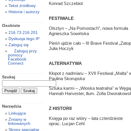
Konrad Szczebiot
Tekst źródłowy
Historia i autorzy
FESTIWALE
Osobiste
Olsztyn – „Na Pomostach”, nowa formuła
216.73.216.201
Agnieszka Sowińska
Dyskusja tego IP
Pieśń ujdzie cało – III Brave Festival „Zatop
Zaloguj się
Julia Hoczyk
Zaloguj przy
pomocy
Facebook
Connect
ALTERNATYWA
Kłopot z nadmiaru – XVII Festiwal „Malta”
Szukaj
Paulina Skorupska
Sztuka karmi – „Wioska teatralna" w Węga
Hannah Harvester, tłum. Zofia Dworakows
Narzędzia
Z HISTORII
Linkujące
Księga po raz wtóry – lata czterdzieste
Zmiany w
oprac. Lucjan Cehl
linkowanych
Strony specjalne