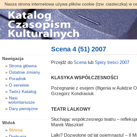
Nasza strona internetowa używa plików cookie (tzw. ciasteczka) w c
Scena 4 (51) 2007
Nawigacja
Przejdź do
Scena
lub
Spisy treści 2007
Strona główna
Ostatnie zmiany
KLASYKA WSPÓŁCZESNOŚCI
Poradnik
O serwisie
Pożegnanie z esejem (Ifigenia w Aulidzie 
Twórz Katalog
Grzegorz Kondrasiuk
Nasi
wolontariusze
Dary pieniężne
TEATR LALKOWY
Słuchając współczesnego teatru – refleksja
Widok
Marek Waszkiel
Strona
Lalki? Dozwolone od lat osiemnastu! – II 
Dyskusja