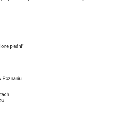
ione pieśni”
 w Poznaniu
jtach
ka