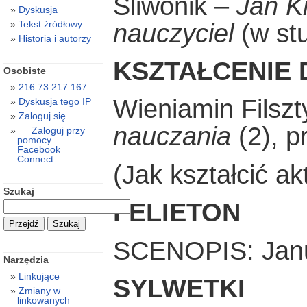
Śliwonik –
Jan K
Dyskusja
Tekst źródłowy
nauczyciel
(w stu
Historia i autorzy
KSZTAŁCENIE 
Osobiste
216.73.217.167
Wieniamin Filszt
Dyskusja tego IP
Zaloguj się
nauczania
(2), p
Zaloguj przy
pomocy
Facebook
Connect
(Jak kształcić ak
Szukaj
FELIETON
SCENOPIS: Janu
Narzędzia
Linkujące
SYLWETKI
Zmiany w
linkowanych