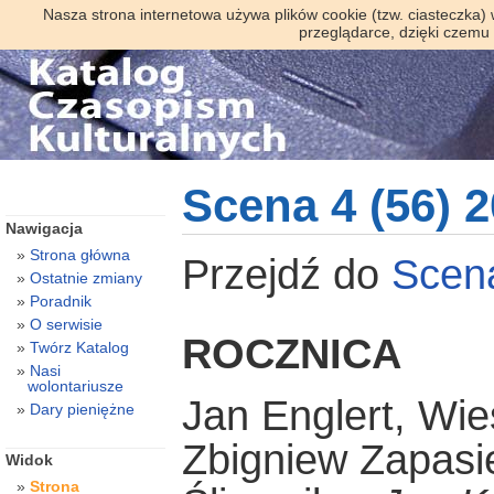
Nasza strona internetowa używa plików cookie (tzw. ciasteczka)
przeglądarce, dzięki czemu
Scena 4 (56) 
Nawigacja
Strona główna
Przejdź do
Sce
Ostatnie zmiany
Poradnik
O serwisie
ROCZNICA
Twórz Katalog
Nasi
wolontariusze
Jan Englert, Wie
Dary pieniężne
Zbigniew Zapasi
Widok
Strona