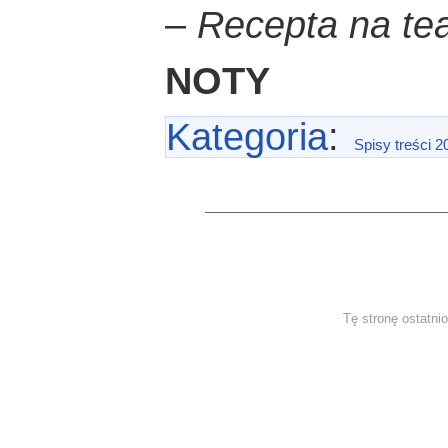
–
Recepta na tea
NOTY
Kategoria
:
Spisy treści 2
Tę stronę ostatni