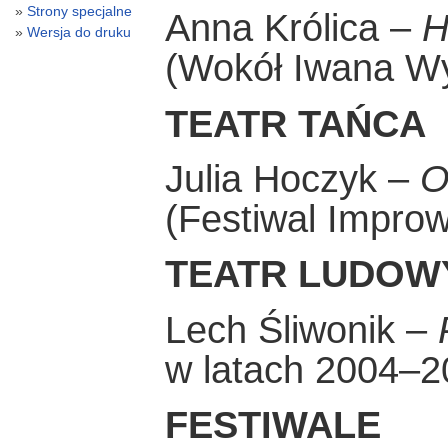
Strony specjalne
Anna Królica –
H
Wersja do druku
(Wokół Iwana W
TEATR TAŃCA
Julia Hoczyk –
O
(Festiwal Improw
TEATR LUDOW
Lech Śliwonik –
w latach 2004–2
FESTIWALE