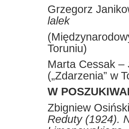
Grzegorz Janiko
lalek
(Międzynarodowy
Toruniu)
Marta Cessak –
(„Zdarzenia” w T
W POSZUKIWA
Zbigniew Osińsk
Reduty (1924).
N