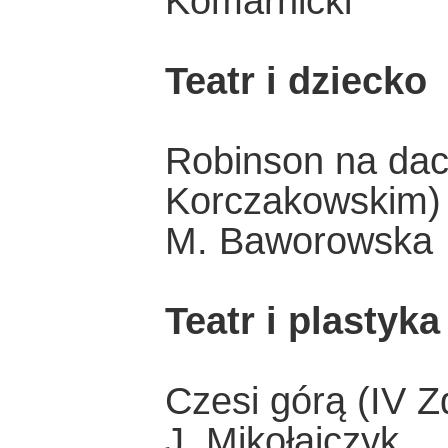
Komarnicki
Teatr i dziecko
Robinson na dach
Korczakowskim)
M. Baworowska
Teatr i plastyka
Czesi górą (IV Z
J. Mikołajczyk