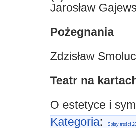
Jarosław Gajews
Pożegnania
Zdzisław Smolu
Teatr na kartac
O estetyce i sym
Kategoria
:
Spisy treści 2