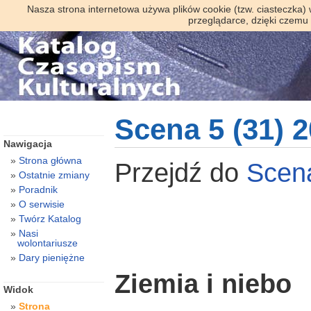
Nasza strona internetowa używa plików cookie (tzw. ciasteczka)
przeglądarce, dzięki czemu
Scena 5 (31) 
Nawigacja
Strona główna
Przejdź do
Sce
Ostatnie zmiany
Poradnik
O serwisie
Twórz Katalog
Nasi
wolontariusze
Dary pieniężne
Ziemia i niebo
Widok
Strona