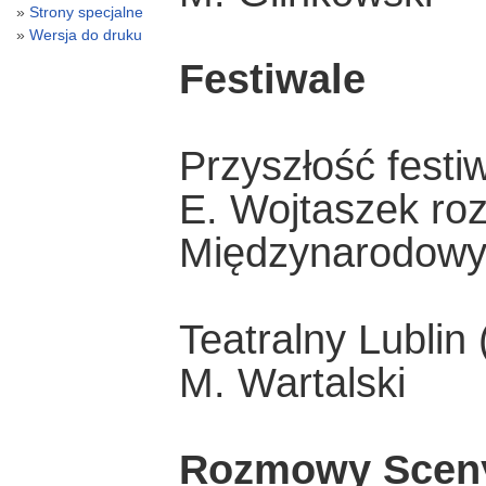
Strony specjalne
Wersja do druku
Festiwale
Przyszłość festi
E. Wojtaszek roz
Międzynarodowym
Teatralny Lublin 
M. Wartalski
Rozmowy Scen