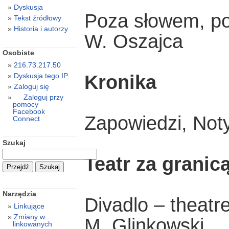
Dyskusja
Poza słowem, p
Tekst źródłowy
Historia i autorzy
W. Oszajca
Osobiste
216.73.217.50
Kronika
Dyskusja tego IP
Zaloguj się
Zaloguj przy
pomocy
Facebook
Zapowiedzi, Not
Connect
Szukaj
Teatr za granic
Narzędzia
Divadlo – theatre
Linkujące
Zmiany w
M. Glinkowski
linkowanych