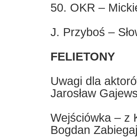
50. OKR – Micki
J. Przyboś – Sł
FELIETONY
Uwagi dla aktoró
Jarosław Gajews
Wejściówka – z 
Bogdan Zabiegaj