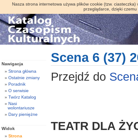
Nasza strona internetowa używa plików cookie (tzw. ciasteczka)
przeglądarce, dzięki czemu
Scena 6 (37) 
Nawigacja
Strona główna
Przejdź do
Sce
Ostatnie zmiany
Poradnik
O serwisie
Twórz Katalog
Nasi
wolontariusze
Dary pieniężne
TEATR DLA ŻY
Widok
Strona