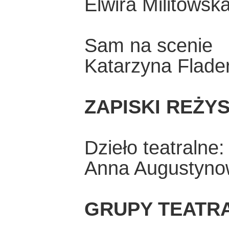
Elwira Militows
Sam na scenie
Katarzyna Flade
ZAPISKI REŻY
Dzieło teatralne:
Anna Augustyno
GRUPY TEATR