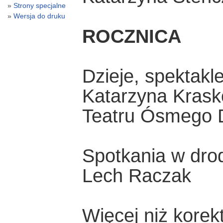
Strony specjalne
Wersja do druku
ROCZNICA
Dzieje, spektakle
Katarzyna Krask
Teatru Ósmego 
Spotkania w dro
Lech Raczak
Więcej niż korek