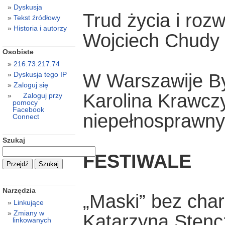
Dyskusja
Trud życia i roz
Tekst źródłowy
Historia i autorzy
Wojciech Chudy
Osobiste
216.73.217.74
W Warszawije Był
Dyskusja tego IP
Zaloguj się
Karolina Krawcz
Zaloguj przy
pomocy
Facebook
niepełnosprawn
Connect
Szukaj
FESTIWALE
Narzędzia
„Maski” bez char
Linkujące
Zmiany w
Katarzyna Stenc
linkowanych