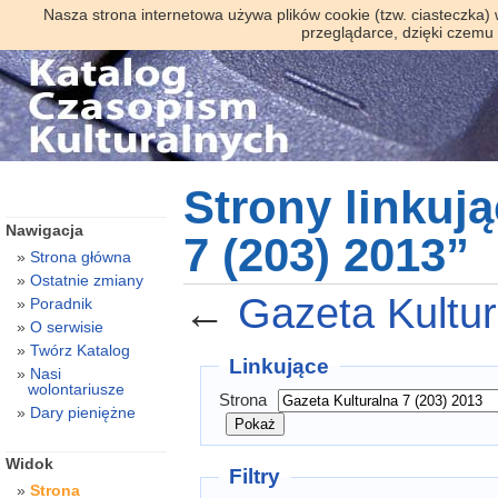
Nasza strona internetowa używa plików cookie (tzw. ciasteczka)
przeglądarce, dzięki czemu
Strony linkuj
Nawigacja
7 (203) 2013”
Strona główna
Ostatnie zmiany
←
Gazeta Kultur
Poradnik
O serwisie
Twórz Katalog
Linkujące
Nasi
wolontariusze
Strona
Dary pieniężne
Widok
Filtry
Strona