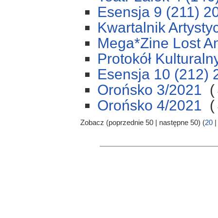
Esensja 9 (211) 2
Kwartalnik Artysty
Mega*Zine Lost A
Protokół Kulturaln
Esensja 10 (212) 
Orońsko 3/2021
‎
(
Orońsko 4/2021
‎
(
Zobacz (poprzednie 50 | następne 50) (
20