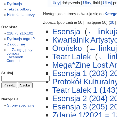
Ukryj
dołączenia |
Ukryj
linki |
Ukryj
pr
Dyskusja
Tekst źródłowy
Następujące strony odwołują się do
Katego
Historia i autorzy
Zobacz (poprzednie 50 | następne 50) (
20
Osobiste
Esensja
‎
(
← linku
216.73.216.102
Kwartalnik Artysty
Dyskusja tego IP
Zaloguj się
Orońsko
‎
(
← linku
Zaloguj przy
pomocy
Teatr Lalek
‎
(
← lin
Facebook
Connect
Mega*Zine Lost A
Esensja 1 (203) 2
Szukaj
Protokół Kulturaln
Teatr Lalek 1 (143
Esensja 2 (204) 2
Narzędzia
Esensja 3 (205) 2
Strony specjalne
Zdanie 1/2021 = 