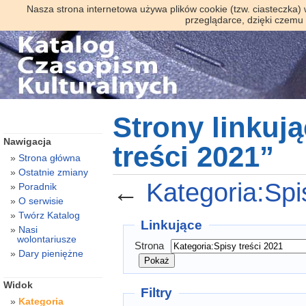
Nasza strona internetowa używa plików cookie (tzw. ciasteczka)
przeglądarce, dzięki czemu
Strony linkuj
Nawigacja
treści 2021”
Strona główna
Ostatnie zmiany
←
Kategoria:Spi
Poradnik
O serwisie
Twórz Katalog
Linkujące
Nasi
wolontariusze
Strona
Dary pieniężne
Widok
Filtry
Kategoria