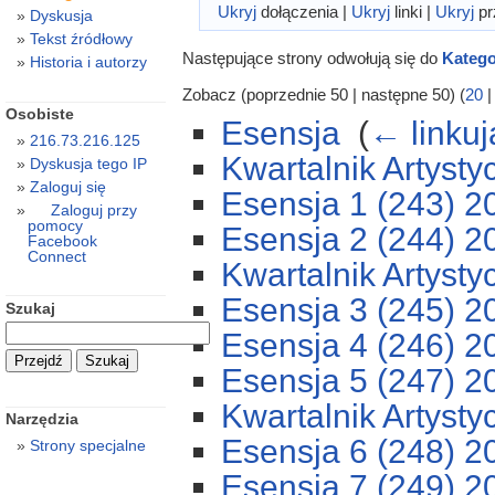
Ukryj
dołączenia |
Ukryj
linki |
Ukryj
pr
Dyskusja
Tekst źródłowy
Następujące strony odwołują się do
Katego
Historia i autorzy
Zobacz (poprzednie 50 | następne 50) (
20
Osobiste
Esensja
‎
(
← linku
216.73.216.125
Kwartalnik Artysty
Dyskusja tego IP
Zaloguj się
Esensja 1 (243) 2
Zaloguj przy
pomocy
Esensja 2 (244) 2
Facebook
Connect
Kwartalnik Artysty
Esensja 3 (245) 2
Szukaj
Esensja 4 (246) 2
Esensja 5 (247) 2
Kwartalnik Artysty
Narzędzia
Esensja 6 (248) 2
Strony specjalne
Esensja 7 (249) 2