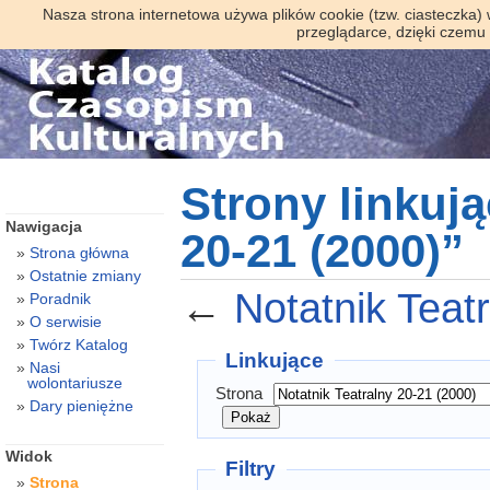
Nasza strona internetowa używa plików cookie (tzw. ciasteczka)
przeglądarce, dzięki czemu
Strony linkują
Nawigacja
20-21 (2000)”
Strona główna
Ostatnie zmiany
←
Notatnik Teat
Poradnik
O serwisie
Twórz Katalog
Linkujące
Nasi
wolontariusze
Strona
Dary pieniężne
Widok
Filtry
Strona