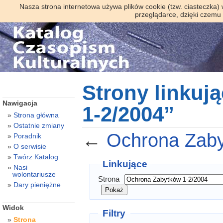
Nasza strona internetowa używa plików cookie (tzw. ciasteczka)
przeglądarce, dzięki czemu
Strony linkuj
Nawigacja
1-2/2004”
Strona główna
Ostatnie zmiany
←
Ochrona Zaby
Poradnik
O serwisie
Twórz Katalog
Linkujące
Nasi
wolontariusze
Strona
Dary pieniężne
Widok
Filtry
Strona