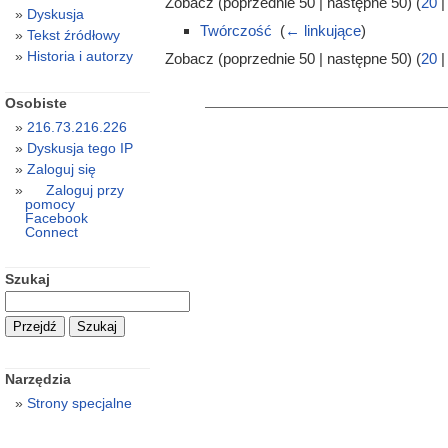
Zobacz (poprzednie 50 | następne 50) (
20
Dyskusja
Twórczość
‎
(
← linkujące
)
Tekst źródłowy
Historia i autorzy
Zobacz (poprzednie 50 | następne 50) (
20
Osobiste
216.73.216.226
Dyskusja tego IP
Zaloguj się
Zaloguj przy
pomocy
Facebook
Connect
Szukaj
Narzędzia
Strony specjalne