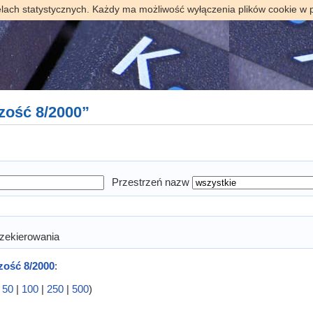
elach statystycznych. Każdy ma możliwość wyłączenia plików cookie w 
zość 8/2000”
Przestrzeń nazw
zekierowania
zość 8/2000
:
|
50
|
100
|
250
|
500
)