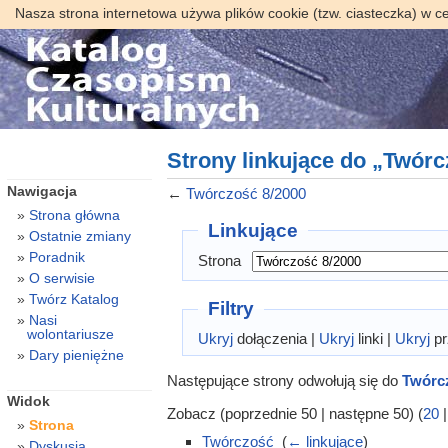
Nasza strona internetowa używa plików cookie (tzw. ciasteczka) w c
Strony linkujące do „Twórc
Nawigacja
←
Twórczość 8/2000
Strona główna
Linkujące
Ostatnie zmiany
Poradnik
Strona
O serwisie
Twórz Katalog
Filtry
Nasi
wolontariusze
Ukryj
dołączenia |
Ukryj
linki |
Ukryj
pr
Dary pieniężne
Następujące strony odwołują się do
Twórc
Widok
Zobacz (poprzednie 50 | następne 50) (
20
Strona
Twórczość
‎
(
← linkujące
)
Dyskusja