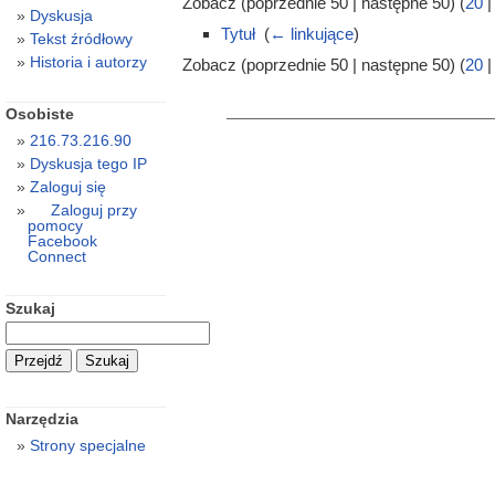
Zobacz (poprzednie 50 | następne 50) (
20
Dyskusja
Tytuł
‎
(
← linkujące
)
Tekst źródłowy
Historia i autorzy
Zobacz (poprzednie 50 | następne 50) (
20
Osobiste
216.73.216.90
Dyskusja tego IP
Zaloguj się
Zaloguj przy
pomocy
Facebook
Connect
Szukaj
Narzędzia
Strony specjalne