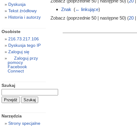
Zobacz (poprzednie 50 | następne 50) (
20
Dyskusja
Znak
‎
(
← linkujące
)
Tekst źródłowy
Historia i autorzy
Zobacz (poprzednie 50 | następne 50) (
20
Osobiste
216.73.217.106
Dyskusja tego IP
Zaloguj się
Zaloguj przy
pomocy
Facebook
Connect
Szukaj
Narzędzia
Strony specjalne