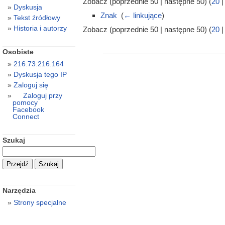
Zobacz (poprzednie 50 | następne 50) (
20
Dyskusja
Znak
‎
(
← linkujące
)
Tekst źródłowy
Historia i autorzy
Zobacz (poprzednie 50 | następne 50) (
20
Osobiste
216.73.216.164
Dyskusja tego IP
Zaloguj się
Zaloguj przy
pomocy
Facebook
Connect
Szukaj
Narzędzia
Strony specjalne