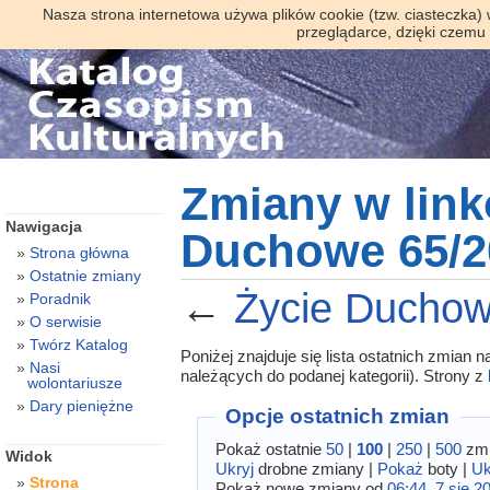
Nasza strona internetowa używa plików cookie (tzw. ciasteczka)
przeglądarce, dzięki czemu
Zmiany w link
Nawigacja
Duchowe 65/2
Strona główna
Ostatnie zmiany
←
Życie Duchow
Poradnik
O serwisie
Twórz Katalog
Poniżej znajduje się lista ostatnich zmian
Nasi
należących do podanej kategorii). Strony z
wolontariusze
Dary pieniężne
Opcje ostatnich zmian
Pokaż ostatnie
50
|
100
|
250
|
500
zmi
Widok
Ukryj
drobne zmiany |
Pokaż
boty |
Uk
Strona
Pokaż nowe zmiany od
06:44, 7 sie 2