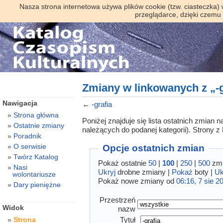
Nasza strona internetowa używa plików cookie (tzw. ciasteczka)
przeglądarce, dzięki czemu
Zmiany w linkowanych z „-g
Nawigacja
←
-grafia
Strona główna
Poniżej znajduje się lista ostatnich zmian
Ostatnie zmiany
należących do podanej kategorii). Strony z
Poradnik
O serwisie
Opcje ostatnich zmian
Twórz Katalog
Pokaż ostatnie
50
|
100
|
250
|
500
zmi
Nasi
Ukryj
drobne zmiany |
Pokaż
boty |
Uk
wolontariusze
Pokaż nowe zmiany od
06:16, 7 sie 2
Dary pieniężne
Przestrzeń
Widok
nazw
Tytuł
Strona