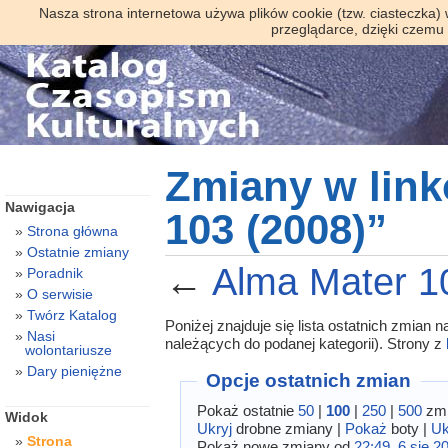
Nasza strona internetowa używa plików cookie (tzw. ciasteczka)
przeglądarce, dzięki czemu
Zmiany w lin
Nawigacja
103 (2008)”
Strona główna
Ostatnie zmiany
←
Alma Mater 1
Poradnik
O serwisie
Twórz Katalog
Poniżej znajduje się lista ostatnich zmian
Nasi
należących do podanej kategorii). Strony z
wolontariusze
Dary pieniężne
Opcje ostatnich zmian
Pokaż ostatnie
50
|
100
|
250
|
500
zmi
Widok
Ukryj
drobne zmiany |
Pokaż
boty |
Uk
Strona
Pokaż nowe zmiany od
22:49, 6 sie 2