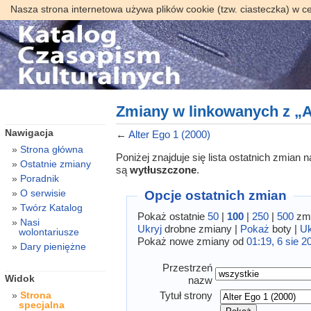
Nasza strona internetowa używa plików cookie (tzw. ciasteczka) w c
Zmiany w linkowanych z „Al
Nawigacja
←
Alter Ego 1 (2000)
Strona główna
Poniżej znajduje się lista ostatnich zmian
Ostatnie zmiany
są
wytłuszczone
.
Poradnik
O serwisie
Opcje ostatnich zmian
Twórz Katalog
Pokaż ostatnie
50
|
100
|
250
|
500
zmi
Nasi
Ukryj
drobne zmiany |
Pokaż
boty |
Uk
wolontariusze
Pokaż nowe zmiany od
01:19, 6 sie 2
Dary pieniężne
Przestrzeń
Widok
nazw
Tytuł strony
Strona
specjalna