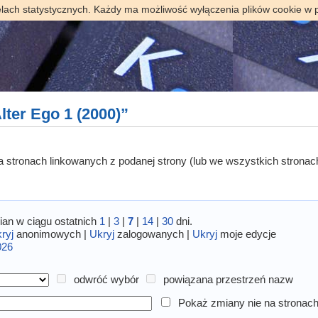
elach statystycznych. Każdy ma możliwość wyłączenia plików cookie w 
ter Ego 1 (2000)”
 na stronach linkowanych z podanej strony (lub we wszystkich stronac
an w ciągu ostatnich
1
|
3
|
7
|
14
|
30
dni.
ryj
anonimowych |
Ukryj
zalogowanych |
Ukryj
moje edycje
026
odwróć wybór
powiązana przestrzeń nazw
Pokaż zmiany nie na stronach 