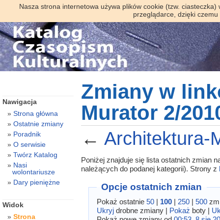
Nasza strona internetowa używa plików cookie (tzw. ciasteczka)
przeglądarce, dzięki czemu
Zmiany w link
Nawigacja
Murator 2/201
Strona główna
Ostatnie zmiany
←
Architektura-
Poradnik
O serwisie
Twórz Katalog
Poniżej znajduje się lista ostatnich zmian
Nasi
należących do podanej kategorii). Strony z
wolontariusze
Dary pieniężne
Opcje ostatnich zmian
Pokaż ostatnie
50
|
100
|
250
|
500
zmi
Widok
Ukryj
drobne zmiany |
Pokaż
boty |
Uk
Strona
Pokaż nowe zmiany od
00:53, 8 sie 2