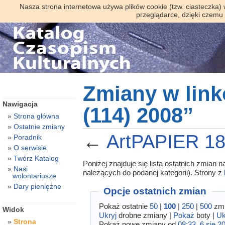
Nasza strona internetowa używa plików cookie (tzw. ciasteczka)
przeglądarce, dzięki czemu
Zmiany w lin
Nawigacja
(114) 2008”
Strona główna
Ostatnie zmiany
←
ArtPAPIER 18
Poradnik
O serwisie
Twórz Katalog
Poniżej znajduje się lista ostatnich zmian
Nasi
należących do podanej kategorii). Strony z
wolontariusze
Dary pieniężne
Opcje ostatnich zmian
Pokaż ostatnie
50
|
100
|
250
|
500
zmi
Widok
Ukryj
drobne zmiany |
Pokaż
boty |
Uk
Strona
Pokaż nowe zmiany od
08:33, 6 sie 2