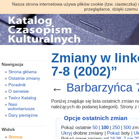
Nasza strona internetowa używa plików cookie (tzw. ciasteczka)
przeglądarce, dzięki czemu
Zmiany w lin
Nawigacja
7-8 (2002)”
Strona główna
Ostatnie zmiany
←
Barbarzyńca 
Poradnik
O serwisie
Twórz Katalog
Poniżej znajduje się lista ostatnich zmian
Nasi
należących do podanej kategorii). Strony z
wolontariusze
Dary pieniężne
Opcje ostatnich zmian
Pokaż ostatnie
50
|
100
|
250
|
500
zmi
Widok
Ukryj
drobne zmiany |
Pokaż
boty |
Uk
Strona
Pokaż nowe zmiany od
16:38, 7 sie 2