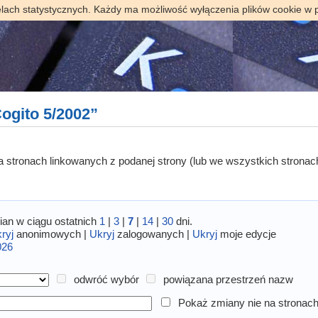
elach statystycznych. Każdy ma możliwość wyłączenia plików cookie w 
ogito 5/2002”
 na stronach linkowanych z podanej strony (lub we wszystkich stronac
an w ciągu ostatnich
1
|
3
|
7
|
14
|
30
dni.
ryj
anonimowych |
Ukryj
zalogowanych |
Ukryj
moje edycje
026
odwróć wybór
powiązana przestrzeń nazw
Pokaż zmiany nie na stronach 