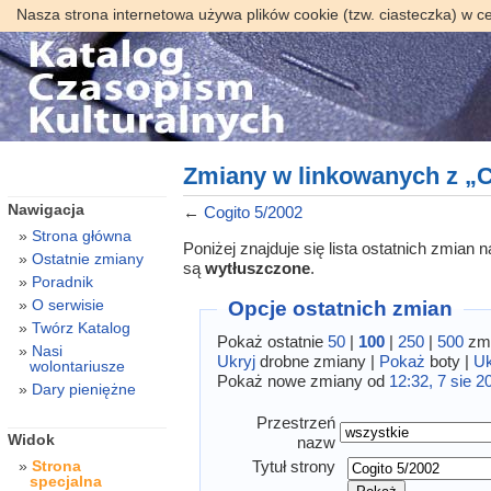
Nasza strona internetowa używa plików cookie (tzw. ciasteczka) w c
Zmiany w linkowanych z „C
Nawigacja
←
Cogito 5/2002
Strona główna
Poniżej znajduje się lista ostatnich zmian
Ostatnie zmiany
są
wytłuszczone
.
Poradnik
O serwisie
Opcje ostatnich zmian
Twórz Katalog
Pokaż ostatnie
50
|
100
|
250
|
500
zmi
Nasi
Ukryj
drobne zmiany |
Pokaż
boty |
Uk
wolontariusze
Pokaż nowe zmiany od
12:32, 7 sie 2
Dary pieniężne
Przestrzeń
Widok
nazw
Tytuł strony
Strona
specjalna