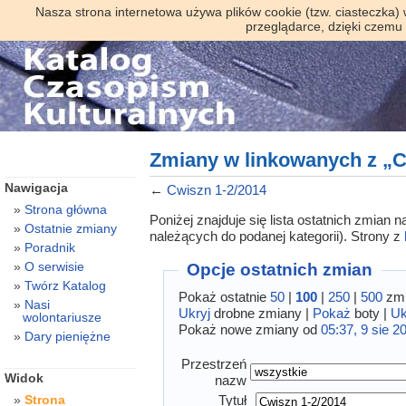
Nasza strona internetowa używa plików cookie (tzw. ciasteczka)
przeglądarce, dzięki czemu
Zmiany w linkowanych z „C
Nawigacja
←
Cwiszn 1-2/2014
Strona główna
Poniżej znajduje się lista ostatnich zmian
Ostatnie zmiany
należących do podanej kategorii). Strony z
Poradnik
O serwisie
Opcje ostatnich zmian
Twórz Katalog
Pokaż ostatnie
50
|
100
|
250
|
500
zmi
Nasi
Ukryj
drobne zmiany |
Pokaż
boty |
Uk
wolontariusze
Pokaż nowe zmiany od
05:37, 9 sie 2
Dary pieniężne
Przestrzeń
Widok
nazw
Tytuł
Strona