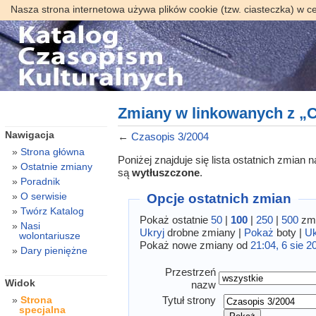
Nasza strona internetowa używa plików cookie (tzw. ciasteczka) w c
Zmiany w linkowanych z „C
Nawigacja
←
Czasopis 3/2004
Strona główna
Poniżej znajduje się lista ostatnich zmian
Ostatnie zmiany
są
wytłuszczone
.
Poradnik
O serwisie
Opcje ostatnich zmian
Twórz Katalog
Pokaż ostatnie
50
|
100
|
250
|
500
zmi
Nasi
Ukryj
drobne zmiany |
Pokaż
boty |
Uk
wolontariusze
Pokaż nowe zmiany od
21:04, 6 sie 2
Dary pieniężne
Przestrzeń
Widok
nazw
Tytuł strony
Strona
specjalna