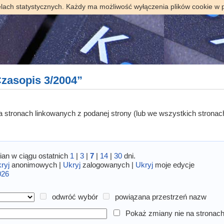
elach statystycznych. Każdy ma możliwość wyłączenia plików cookie w 
zasopis 3/2004”
 na stronach linkowanych z podanej strony (lub we wszystkich stronac
an w ciągu ostatnich
1
|
3
|
7
|
14
|
30
dni.
ryj
anonimowych |
Ukryj
zalogowanych |
Ukryj
moje edycje
026
odwróć wybór
powiązana przestrzeń nazw
Pokaż zmiany nie na stronach 