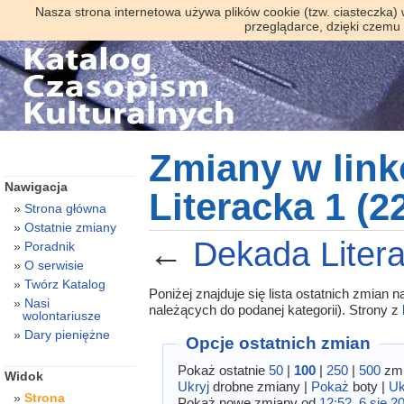
Nasza strona internetowa używa plików cookie (tzw. ciasteczka)
przeglądarce, dzięki czemu
Zmiany w lin
Nawigacja
Literacka 1 (2
Strona główna
Ostatnie zmiany
←
Dekada Litera
Poradnik
O serwisie
Twórz Katalog
Poniżej znajduje się lista ostatnich zmian
Nasi
należących do podanej kategorii). Strony z
wolontariusze
Dary pieniężne
Opcje ostatnich zmian
Pokaż ostatnie
50
|
100
|
250
|
500
zmi
Widok
Ukryj
drobne zmiany |
Pokaż
boty |
Uk
Strona
Pokaż nowe zmiany od
12:52, 6 sie 2