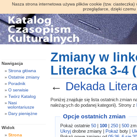
Nasza strona internetowa używa plików cookie (tzw. ciasteczka)
przeglądarce, dzięki czemu
Zmiany w lin
Nawigacja
Literacka 3-4 
Strona główna
Ostatnie zmiany
←
Dekada Liter
Poradnik
O serwisie
Twórz Katalog
Poniżej znajduje się lista ostatnich zmian
Nasi
należących do podanej kategorii). Strony z
wolontariusze
Dary pieniężne
Opcje ostatnich zmian
Pokaż ostatnie
50
|
100
|
250
|
500
zmi
Widok
Ukryj
drobne zmiany |
Pokaż
boty |
Uk
Strona
Pokaż nowe zmiany od
05:36, 6 sie 2