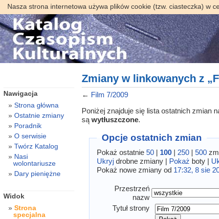
Nasza strona internetowa używa plików cookie (tzw. ciasteczka) w c
Zmiany w linkowanych z „F
Nawigacja
←
Film 7/2009
Strona główna
Poniżej znajduje się lista ostatnich zmian
Ostatnie zmiany
są
wytłuszczone
.
Poradnik
O serwisie
Opcje ostatnich zmian
Twórz Katalog
Pokaż ostatnie
50
|
100
|
250
|
500
zmi
Nasi
Ukryj
drobne zmiany |
Pokaż
boty |
Uk
wolontariusze
Pokaż nowe zmiany od
17:32, 8 sie 2
Dary pieniężne
Przestrzeń
Widok
nazw
Tytuł strony
Strona
specjalna