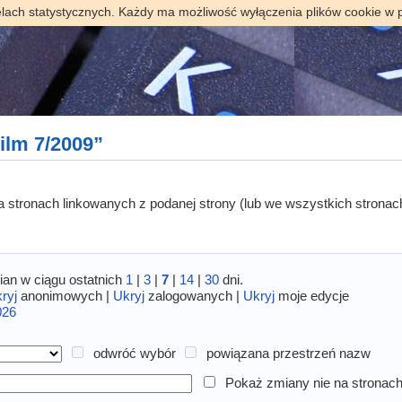
elach statystycznych. Każdy ma możliwość wyłączenia plików cookie w 
ilm 7/2009”
 na stronach linkowanych z podanej strony (lub we wszystkich stronac
an w ciągu ostatnich
1
|
3
|
7
|
14
|
30
dni.
ryj
anonimowych |
Ukryj
zalogowanych |
Ukryj
moje edycje
026
odwróć wybór
powiązana przestrzeń nazw
Pokaż zmiany nie na stronach 