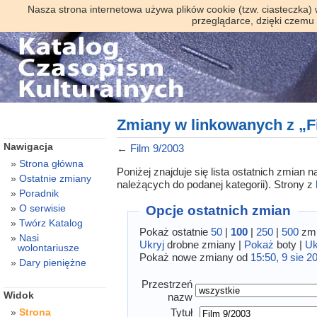
Nasza strona internetowa używa plików cookie (tzw. ciasteczka)
przeglądarce, dzięki czemu
Zmiany w linkowanych z „F
Nawigacja
←
Film 9/2003
Strona główna
Poniżej znajduje się lista ostatnich zmian
Ostatnie zmiany
należących do podanej kategorii). Strony z
Poradnik
O serwisie
Opcje ostatnich zmian
Twórz Katalog
Pokaż ostatnie
50
|
100
|
250
|
500
zmi
Nasi
Ukryj
drobne zmiany |
Pokaż
boty |
Uk
wolontariusze
Pokaż nowe zmiany od
15:50, 9 sie 2
Dary pieniężne
Przestrzeń
Widok
nazw
Tytuł
Strona