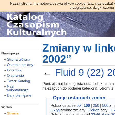
Nasza strona internetowa używa plików cookie (tzw. ciasteczka)
przeglądarce, dzięki czemu
Zmiany w link
Nawigacja
2002”
Strona główna
Ostatnie zmiany
←
Fluid 9 (22) 
Poradnik
O serwisie
Twórz Katalog
Poniżej znajduje się lista ostatnich zmian
Nasi
należących do podanej kategorii). Strony z
wolontariusze
Dary pieniężne
Opcje ostatnich zmian
Pokaż ostatnie
50
|
100
|
250
|
500
zmi
Widok
Ukryj
drobne zmiany |
Pokaż
boty |
Uk
Strona
Pokaż nowe zmiany od
22:46, 6 sie 2